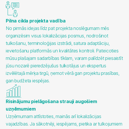
Pilna cikla projekta vadība
No pirmās idejas līdz pat projekta noslēgumam mēs
organizēsim visus lokalizācijas posmus, nodrošinot
tulkošanu, terminoloģijas izstrādi, satura adaptāciju,
ievietošanu platformās un kvalitātes kontroli. Pateicoties
mūsu plašajam sadarbības tīklam, varam palīdzēt piesaistīt
jūsu nozarē pieredzējušus tulkotājus un ekspertus
izvēlētajā mērķa tirgū, ņemot vērā gan projektu prasības,
gan budžeta iespējas.
Risinājumu pielāgošana strauji augošiem
uzņēmumiem
Uzņēmumam attīstoties, mainās arī lokalizācijas
vajadzības. Ja sākotnēji, iespējams, pietika ar tulkojumiem