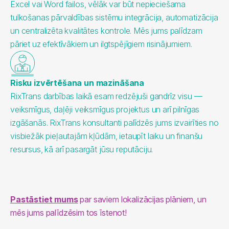
Excel vai Word failos, vēlāk var būt nepieciešama
tulkošanas pārvaldības sistēmu integrācija, automatizācija
un centralizēta kvalitātes kontrole. Mēs jums palīdzam
pāriet uz efektīvākiem un ilgtspējīgiem risinājumiem.
Risku izvērtēšana un mazināšana
RixTrans darbības laikā esam redzējuši gandrīz visu —
veiksmīgus, daļēji veiksmīgus projektus un arī pilnīgas
izgāšanās. RixTrans konsultanti palīdzēs jums izvairīties no
visbiežāk pieļautajām kļūdām, ietaupīt laiku un finanšu
resursus, kā arī pasargāt jūsu reputāciju.
Pastāstiet mums
 par saviem lokalizācijas plāniem, un 
mēs jums palīdzēsim tos īstenot!