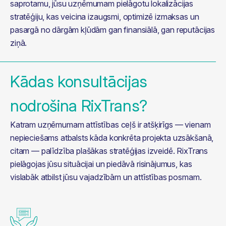
saprotamu, jūsu uzņēmumam pielāgotu lokalizācijas 
stratēģiju, kas veicina izaugsmi, optimizē izmaksas un 
pasargā no dārgām kļūdām gan finansiālā, gan reputācijas 
ziņā.
Kādas konsultācijas
nodrošina RixTrans?
Katram uzņēmumam attīstības ceļš ir atšķirīgs — vienam 
nepieciešams atbalsts kāda konkrēta projekta uzsākšanā, 
citam — palīdzība plašākas stratēģijas izveidē. RixTrans 
pielāgojas jūsu situācijai un piedāvā risinājumus, kas 
vislabāk atbilst jūsu vajadzībām un attīstības posmam.