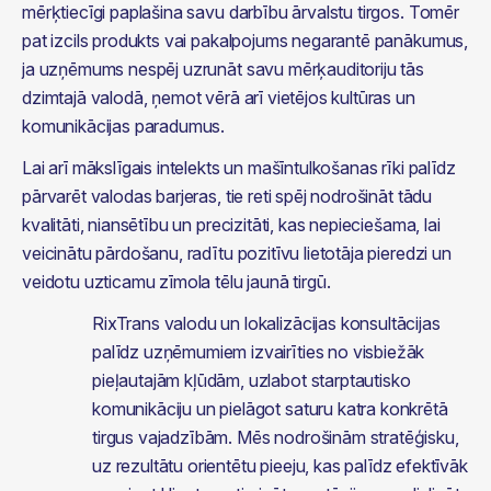
mērķtiecīgi paplašina savu darbību ārvalstu tirgos. Tomēr 
pat izcils produkts vai pakalpojums negarantē panākumus, 
ja uzņēmums nespēj uzrunāt savu mērķauditoriju tās 
dzimtajā valodā, ņemot vērā arī vietējos kultūras un 
komunikācijas paradumus.
Lai arī mākslīgais intelekts un mašīntulkošanas rīki palīdz 
pārvarēt valodas barjeras, tie reti spēj nodrošināt tādu 
kvalitāti, niansētību un precizitāti, kas nepieciešama, lai 
veicinātu pārdošanu, radītu pozitīvu lietotāja pieredzi un 
veidotu uzticamu zīmola tēlu jaunā tirgū.
RixTrans valodu un lokalizācijas konsultācijas 
palīdz uzņēmumiem izvairīties no visbiežāk 
pieļautajām kļūdām, uzlabot starptautisko 
komunikāciju un pielāgot saturu katra konkrētā 
tirgus vajadzībām. Mēs nodrošinām stratēģisku, 
uz rezultātu orientētu pieeju, kas palīdz efektīvāk 