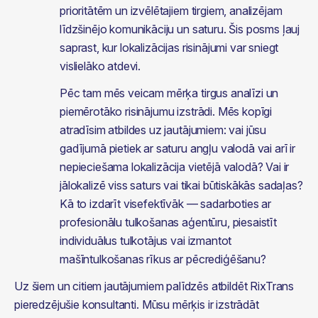
prioritātēm un izvēlētajiem tirgiem, analizējam 
līdzšinējo komunikāciju un saturu. Šis posms ļauj 
saprast, kur lokalizācijas risinājumi var sniegt 
vislielāko atdevi.
Pēc tam mēs veicam mērķa tirgus analīzi un 
piemērotāko risinājumu izstrādi. Mēs kopīgi 
atradīsim atbildes uz jautājumiem: vai jūsu 
gadījumā pietiek ar saturu angļu valodā vai arī ir 
nepieciešama lokalizācija vietējā valodā? Vai ir 
jālokalizē viss saturs vai tikai būtiskākās sadaļas? 
Kā to izdarīt visefektīvāk — sadarboties ar 
profesionālu tulkošanas aģentūru, piesaistīt 
individuālus tulkotājus vai izmantot 
mašīntulkošanas rīkus ar pēcrediģēšanu?
Uz šiem un citiem jautājumiem palīdzēs atbildēt RixTrans 
pieredzējušie konsultanti. Mūsu mērķis ir izstrādāt 