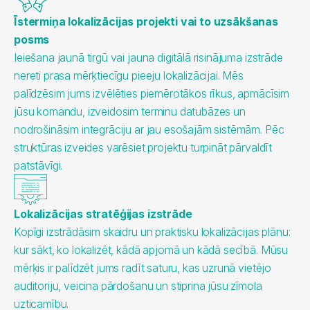
Īstermiņa lokalizācijas projekti vai to uzsākšanas
posms
Ieiešana jaunā tirgū vai jauna digitālā risinājuma izstrāde
nereti prasa mērķtiecīgu pieeju lokalizācijai. Mēs
palīdzēsim jums izvēlēties piemērotākos rīkus, apmācīsim
jūsu komandu, izveidosim terminu datubāzes un
nodrošināsim integrāciju ar jau esošajām sistēmām. Pēc
struktūras izveides varēsiet projektu turpināt pārvaldīt
patstāvīgi.
Lokalizācijas stratēģijas izstrāde
Kopīgi izstrādāsim skaidru un praktisku lokalizācijas plānu:
kur sākt, ko lokalizēt, kādā apjomā un kādā secībā. Mūsu
mērķis ir palīdzēt jums radīt saturu, kas uzrunā vietējo
auditoriju, veicina pārdošanu un stiprina jūsu zīmola
uzticamību.