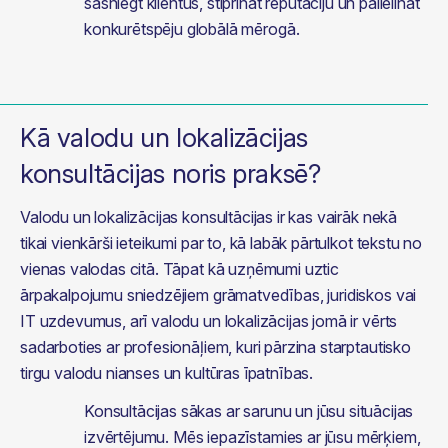
sasniegt klientus, stiprināt reputāciju un palielināt 
konkurētspēju globālā mērogā.
Kā valodu un lokalizācijas
konsultācijas noris praksē?
Valodu un lokalizācijas konsultācijas ir kas vairāk nekā 
tikai vienkārši ieteikumi par to, kā labāk pārtulkot tekstu no 
vienas valodas citā. Tāpat kā uzņēmumi uztic 
ārpakalpojumu sniedzējiem grāmatvedības, juridiskos vai 
IT uzdevumus, arī valodu un lokalizācijas jomā ir vērts 
sadarboties ar profesionāļiem, kuri pārzina starptautisko 
tirgu valodu nianses un kultūras īpatnības.
Konsultācijas sākas ar sarunu un jūsu situācijas 
izvērtējumu. Mēs iepazīstamies ar jūsu mērķiem, 