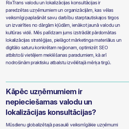
RixTrans valodu un lokalizācijas konsultācijas ir 
paredzētas uzņēmumiem un organizācijām, kas vēlas 
veiksmīgi paplašināt savu darbību starptautiskajos tirgos 
un izvairīties no dārgām kļūdām, ienākot jaunā valodu un 
kultūras vidē. Mēs palīdzam jums izstrādāt pārdomātas 
lokalizācijas stratēģijas, pielāgot mārketinga materiālus un 
digitālo saturu konkrētam reģionam, optimizēt SEO 
atbilstoši vietējiem meklēšanas paradumiem, kā arī 
nodrošinām praktisku atbalstu izvēlētajā mērķa tirgū.
Kāpēc uzņēmumiem ir
nepieciešamas valodu un
lokalizācijas konsultācijas?
Mūsdienu globalizētajā pasaulē veiksmīgākie uzņēmumi 