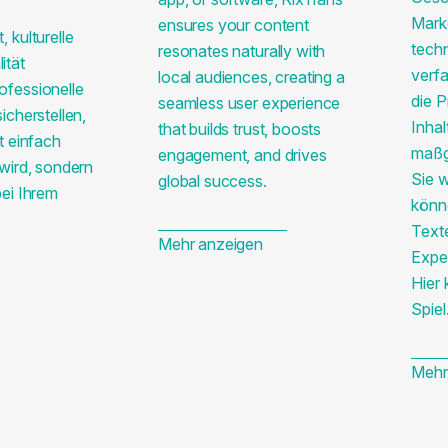
Mark
ensures your content
 kulturelle
tech
resonates naturally with
ität
verfa
local audiences, creating a
ofessionelle
die P
seamless user experience
icherstellen,
Inha
that builds trust, boosts
t einfach
maßg
engagement, and drives
wird, sondern
Sie 
global success.
bei Ihrem
könne
Text
Mehr anzeigen
Exper
Hier
Spiel
Mehr