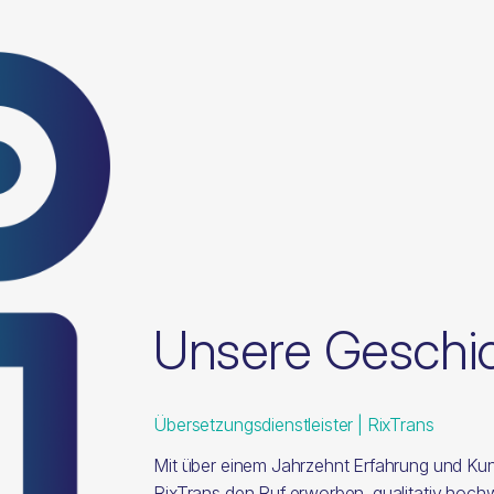
Unsere Geschi
Übersetzungsdienstleister | RixTrans
Mit über einem Jahrzehnt Erfahrung und Kun
RixTrans den Ruf erworben, qualitativ hoch