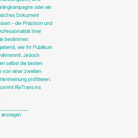
etingkampagne oder ein
nisches Dokument
ssen – die Präzision und
rofessionalität Ihrer
lte bestimmen
ebend, wie Ihr Publikum
wahrnimmt. Jedoch
n selbst die besten
e von einer zweiten
tenmeinung profitieren.
 kommt RixTrans ins
.
 anzeigen