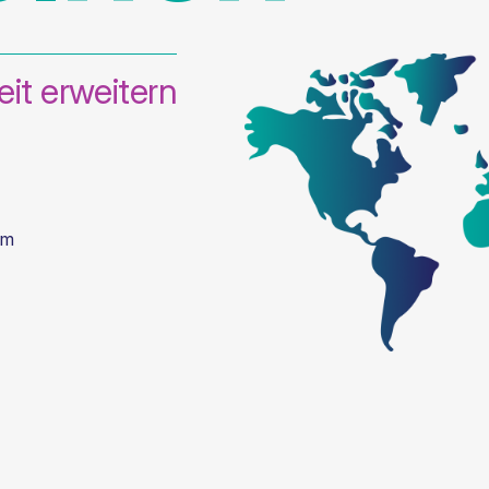
it erweitern
om