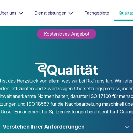
Über uns
Dienstleistungen
Fachgebiete
Qualität
Kostenloses Angebot
Qualität
t ist das Herzstück von allem, was wir bei RixTrans tun. Wir liefe
ierten, effizienten und zuverlässigen Übersetzungsprozess, inde
ltweit anerkannte Normen halten, darunter ISO 17100 für mensc
zungen und ISO 18587 für die Nachbearbeitung maschinell übe
. Unser Engagement für Spitzenleistungen beruht auf fünf Grundp
Verstehen Ihrer Anforderungen