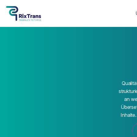
Qualitä
struktur
an we
Überset
Inhalte