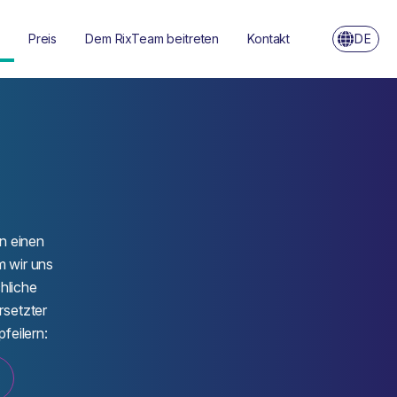
Preis
Dem RixTeam beitreten
Kontakt
DE
rn einen
m wir uns
hliche
rsetzter
feilern: