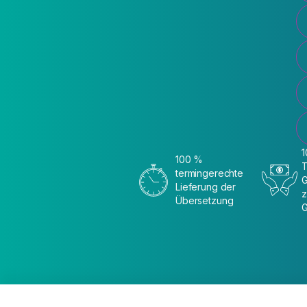
100 %
termingerechte
G
Lieferung der
z
Übersetzung
G