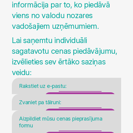
informācija par to, ko piedāvā
viens no valodu nozares
vadošajiem uzņēmumiem.
Lai saņemtu individuāli
sagatavotu cenas piedāvājumu,
izvēlieties sev ērtāko saziņas
veidu:
Rakstiet uz e-pastu:
sales@rixtrans.com
Zvaniet pa tālruni:
+371 26686333
Aizpildiet mūsu cenas pieprasījuma
formu