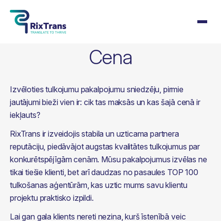
Cena
Izvēloties tulkojumu pakalpojumu sniedzēju, pirmie
jautājumi bieži vien ir: cik tas maksās un kas šajā cenā ir
iekļauts?
RixTrans ir izveidojis stabila un uzticama partnera
reputāciju, piedāvājot augstas kvalitātes tulkojumus par
konkurētspējīgām cenām. Mūsu pakalpojumus izvēlas ne
tikai tiešie klienti, bet arī daudzas no pasaules TOP 100
tulkošanas aģentūrām, kas uztic mums savu klientu
projektu praktisko izpildi.
Lai gan gala klients nereti nezina, kurš īstenībā veic