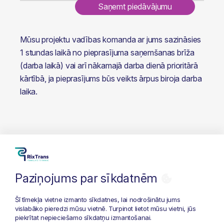
Saņemt piedāvājumu
Mūsu projektu vadības komanda ar jums sazināsies 
1 stundas laikā no pieprasījuma saņemšanas brīža 
(darba laikā) vai arī nākamajā darba dienā prioritārā 
kārtībā, ja pieprasījums būs veikts ārpus biroja darba 
laika.
Paziņojums par sīkdatnēm
+371 26 686 333
info@rixtrans.com
Šī tīmekļa vietne izmanto sīkdatnes, lai nodrošinātu jums
vislabāko pieredzi mūsu vietnē. Turpinot lietot mūsu vietni, jūs
Privātuma politika
piekrītat nepieciešamo sīkdatņu izmantošanai.