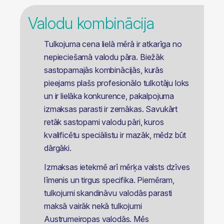
Valodu kombinācija
Tulkojuma cena lielā mērā ir atkarīga no
nepieciešamā valodu pāra. Biežāk
sastopamajās kombinācijās, kurās
pieejams plašs profesionālo tulkotāju loks
un ir lielāka konkurence, pakalpojuma
izmaksas parasti ir zemākas. Savukārt
retāk sastopami valodu pāri, kuros
kvalificētu speciālistu ir mazāk, mēdz būt
dārgāki.
Izmaksas ietekmē arī mērķa valsts dzīves
līmenis un tirgus specifika. Piemēram,
tulkojumi skandināvu valodās parasti
maksā vairāk nekā tulkojumi
Austrumeiropas valodās. Mēs