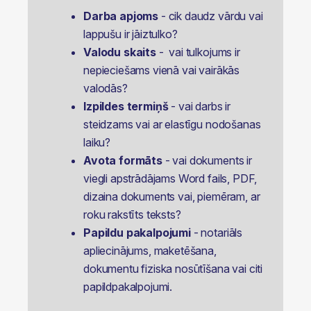
Darba apjoms
- cik daudz vārdu vai
lappušu ir jāiztulko?
Valodu skaits
- vai tulkojums ir
nepieciešams vienā vai vairākās
valodās?
Izpildes termiņš
- vai darbs ir
steidzams vai ar elastīgu nodošanas
laiku?
Avota formāts
- vai dokuments ir
viegli apstrādājams Word fails, PDF,
dizaina dokuments vai, piemēram, ar
roku rakstīts teksts?
Papildu pakalpojumi
- notariāls
apliecinājums, maketēšana,
dokumentu fiziska nosūtīšana vai citi
papildpakalpojumi.