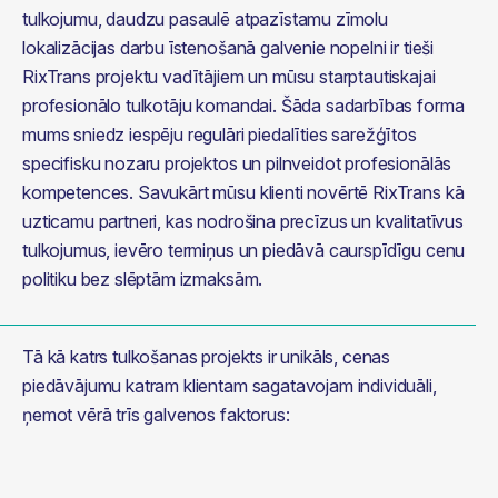
tulkojumu, daudzu pasaulē atpazīstamu zīmolu
lokalizācijas darbu īstenošanā galvenie nopelni ir tieši
RixTrans projektu vadītājiem un mūsu starptautiskajai
profesionālo tulkotāju komandai. Šāda sadarbības forma
mums sniedz iespēju regulāri piedalīties sarežģītos
specifisku nozaru projektos un pilnveidot profesionālās
kompetences. Savukārt mūsu klienti novērtē RixTrans kā
uzticamu partneri, kas nodrošina precīzus un kvalitatīvus
tulkojumus, ievēro termiņus un piedāvā caurspīdīgu cenu
politiku bez slēptām izmaksām.
Tā kā katrs tulkošanas projekts ir unikāls, cenas 
piedāvājumu katram klientam sagatavojam individuāli, 
ņemot vērā trīs galvenos faktorus: