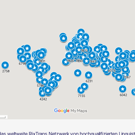
das weltweite RixTrans Netzwerk von hochqualifizierten Linguist