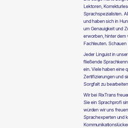
Lektoren, Korrekturle
Sprachspezialisten. A
und haben sich in Hu
um Genauigkeit und Zu
erworben, hinter dem 
Fachleuten. Schauen 
Jeder Linguist in unse
fließende Sprachkenntn
ein. Viele haben eine 
Zertifizierungen und s
Sorgfalt zu bearbeiten
Wir bei RixTrans freu
Sie ein Sprachprofi si
würden wir uns freuen
Sprachexperten und ko
Kommunikationslücken