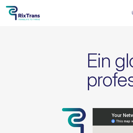
Ein g
profes