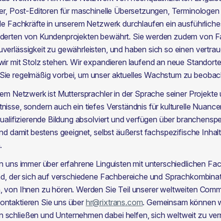
ser, Post-Editoren für maschinelle Übersetzungen, Terminologen
lle Fachkräfte in unserem Netzwerk durchlaufen ein ausführlich
nderten von Kundenprojekten bewährt. Sie werden zudem von Fac
verlässigkeit zu gewährleisten, und haben sich so einen vertra
wir mit Stolz stehen. Wir expandieren laufend an neue Standorte 
Sie regelmäßig vorbei, um unser aktuelles Wachstum zu beobac
rem Netzwerk ist Muttersprachler in der Sprache seiner Projekte u
isse, sondern auch ein tiefes Verständnis für kulturelle Nuancen 
qualifizierende Bildung absolviert und verfügen über branchenspe
ind damit bestens geeignet, selbst äußerst fachspezifische Inhalt
.
en uns immer über erfahrene Linguisten mit unterschiedlichen Fa
nd, der sich auf verschiedene Fachbereiche und Sprachkombinatio
, von Ihnen zu hören. Werden Sie Teil unserer weltweiten Comm
ntaktieren Sie uns über 
hr@rixtrans.com
. Gemeinsam können wi
 schließen und Unternehmen dabei helfen, sich weltweit zu ver