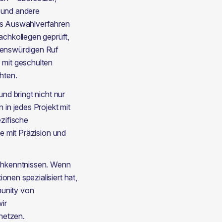
 und andere 
es Auswahlverfahren 
hkollegen geprüft, 
uenswürdigen Ruf 
mit geschulten 
hten.
nd bringt nicht nur 
in jedes Projekt mit 
zifische 
e mit Präzision und 
chkenntnissen. Wenn 
nen spezialisiert hat, 
unity von 
r 
netzen.